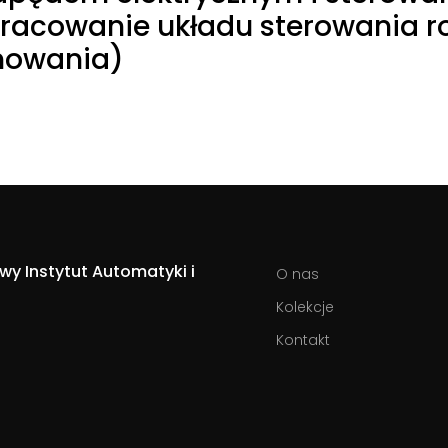
pracowanie układu sterowania r
mowania)
y Instytut Automatyki i
O nas
Kolekcje
Kontakt