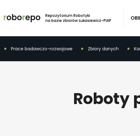
Repozytorium Robotyki
OBI
na bazie zbiorów Łukasiewicz-PIAP
Prace badawczo-rozwojowe
Zbiory danych
Ko
Roboty p