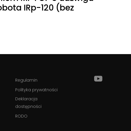
obota IRp-120 (bez
Odwiedź
Regulamin
Nasz
profil
Polityka prywatności
na
Youtube
Deklaracja
dostępności
RODO