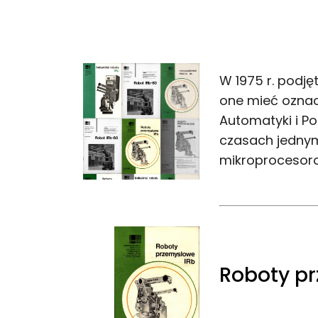
W 1975 r. podję
one mieć oznac
Automatyki i P
czasach jednym
mikroprocesoro
Roboty p