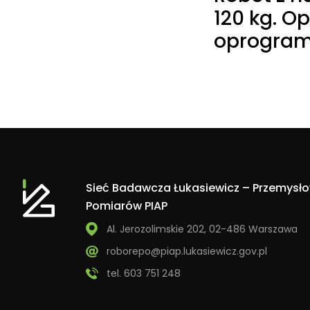
120 kg. O
oprogra
Sieć Badawcza Łukasiewicz – Przemysłow
Pomiarów PIAP
Al. Jerozolimskie 202, 02-486 Warszawa
roborepo@piap.lukasiewicz.gov.pl
tel. 603 751 248