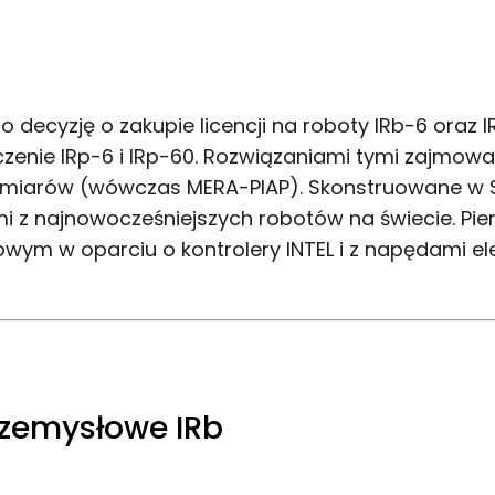
to decyzję o zakupie licencji na roboty IRb-6 oraz 
zenie IRp-6 i IRp-60. Rozwiązaniami tymi zajmował
omiarów (wówczas MERA-PIAP). Skonstruowane w S
i z najnowocześniejszych robotów na świecie. Pie
wym w oparciu o kontrolery INTEL i z napędami el
rzemysłowe IRb