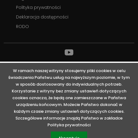
Polityka prywatności
Deklaracja dostępności
RODO
Odwiedź
Nasz
profil
na
Youtube
W ramach naszej witryny stosujemy pliki cookies w celu
świadczenia Państwu usług na najwyższym poziomie, w tym
w sposób dostosowany do indywidualnych potrzeb.
Korzystanie z witryny bez zmiany ustawień dotyczących
cookies oznacza, że będą one zamieszczane w Państwa
Projekt „Repozytorium Robotyki – cyfrowe udostępnianie
urządzeniu końcowym. Możecie Państwo dokonać w
zasobów nauki z obszaru robotyki", współfinansowany ze
każdym czasie zmiany ustawień dotyczących cookies.
środków Europejskiego Funduszu Rozwoju Regionalnego,
Szczegółowe informacje znajdą Państwo w zakładce
zrealizowano w ramach Programu Operacyjnego Polska
Cyfrowa; poddziałanie 2.3.1 – Cyfrowe udostępnienie
Polityka prywatności
informacji sektora publicznego ze źródeł administracyjnych i
zasobów nauki.