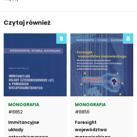
phrase:
Czytaj również
MONOGRAFIA
MONOGRAFIA
#8852
#8856
Immitancyjne
Foresight
układy
województwa