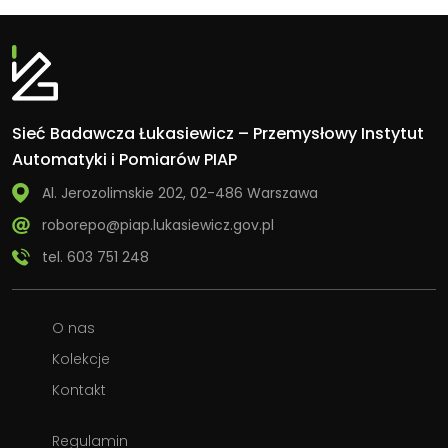
Sieć Badawcza Łukasiewicz – Przemysłowy Instytut
Automatyki i Pomiarów PIAP
Al. Jerozolimskie 202, 02-486 Warszawa
roborepo@piap.lukasiewicz.gov.pl
tel. 603 751 248
O nas
Kolekcje
Kontakt
Regulamin