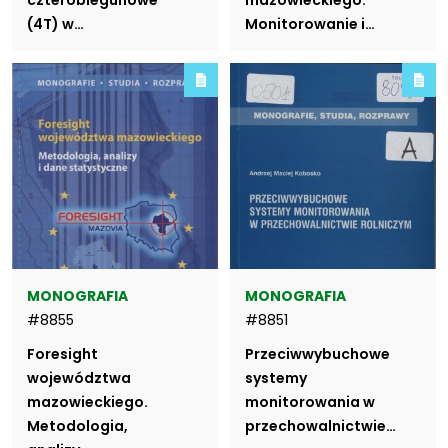
czterobiegunowe
mazowieckiego.
(4T) w…
Monitorowanie i…
MONOGRAFIA
MONOGRAFIA
#8855
#8851
Foresight
Przeciwwybuchowe
województwa
systemy
mazowieckiego.
monitorowania w
Metodologia,
przechowalnictwie…