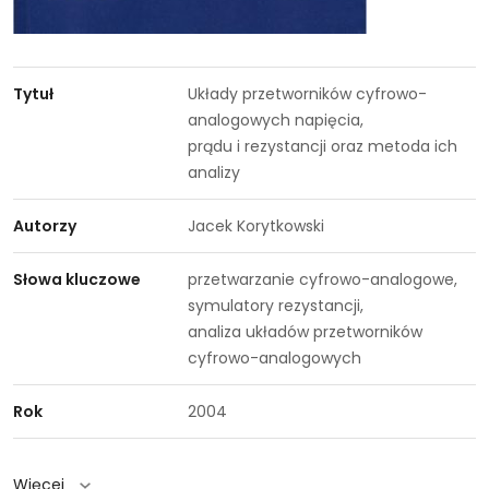
Searching
Tytuł
Układy przetworników cyfrowo-
for
analogowych napięcia,
a
Searching
prądu i rezystancji oraz metoda ich
phrase:
for
analizy
a
phrase:
Searching
Autorzy
Jacek Korytkowski
for
a
Searching
Słowa kluczowe
przetwarzanie cyfrowo-analogowe,
phrase:
for
Searching
symulatory rezystancji,
a
for
Searching
analiza układów przetworników
phrase:
a
for
cyfrowo-analogowych
phrase:
a
phrase:
Searching
Rok
2004
for
a
Więcej